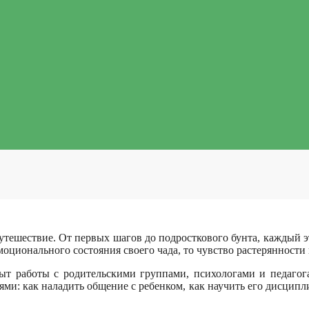
утешествие. От первых шагов до подросткового бунта, каждый э
моционального состояния своего чада, то чувство растерянности 
 работы с родительскими группами, психологами и педагогам
ми: как наладить общение с ребенком, как научить его дисципли