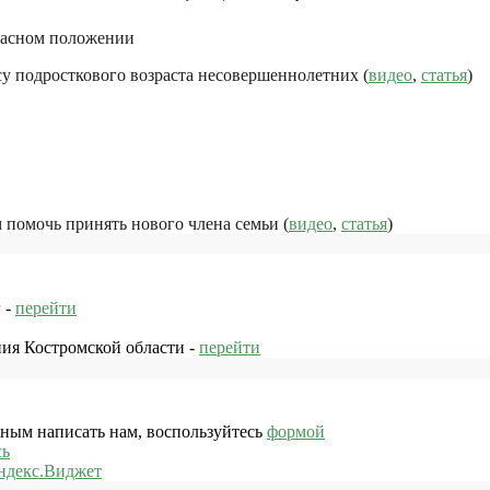
пасном положении
у подросткового возраста несовершеннолетних (
видео
,
статья
)
помочь принять нового члена семьи (
видео
,
статья
)
 -
перейти
ния Костромской области -
перейти
жным написать нам, воспользуйтесь
формой
сь
ндекс.Виджет