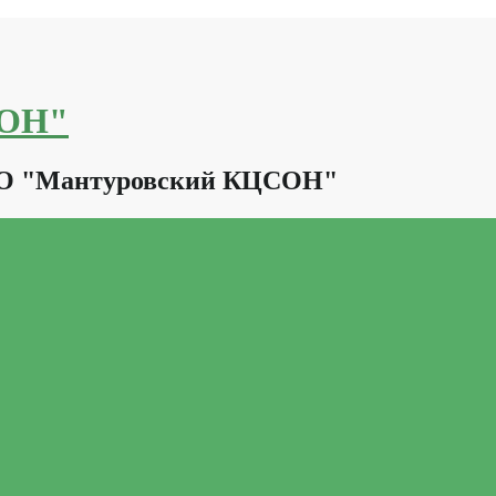
СОН"
КО "Мантуровский КЦСОН"