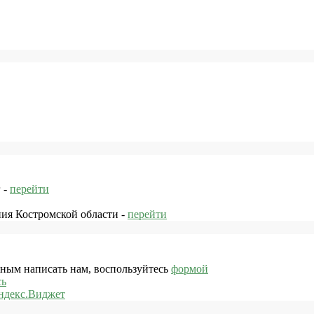
 -
перейти
ния Костромской области -
перейти
жным написать нам, воспользуйтесь
формой
сь
ндекс.Виджет