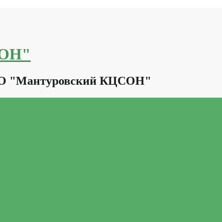
СОН"
КО "Мантуровский КЦСОН"