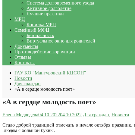
Система долговременного ухода
Активное долголетие
Лучшие практики
МРЦ
Копилка МРЦ
Семейный МФЦ
Безопасность
Виртуальное окно для родителей
Документы
Противодействие коррупции
Отзывы
Контакты
ГАУ КО "Мантуровский КЦСОН"
Новости
Для граждан
«А в сердце молодость поет»
«А в сердце молодость поет»
Елена Медведева
04.10.2022
04.10.2022
Для граждан
,
Новости
Стало доброй традицией отмечать в начале октября праздник
-людям с большой буквы.