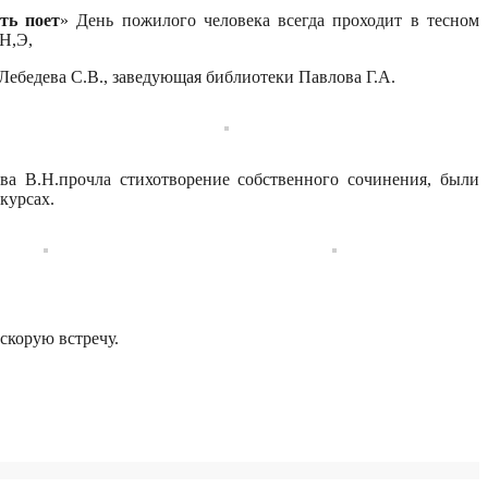
ть поет
» День пожилого человека всегда проходит в тесном
Н,Э,
 Лебедева С.В., заведующая библиотеки Павлова Г.А.
а В.Н.прочла стихотворение собственного сочинения, были
курсах.
скорую встречу.