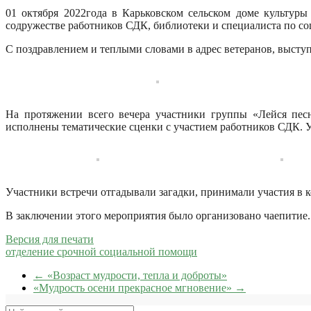
01 октября 2022года в Карьковском сельском доме культур
содружестве работников СДК, библиотеки и специалиста по 
С поздравлением и теплыми словами в адрес ветеранов, выступ
На протяжении всего вечера участники группы «Лейся песн
исполнены тематические сценки с участием работников СДК. У
Участники встречи отгадывали загадки, принимали участия в к
В заключении этого мероприятия было организовано чаепитие.
Версия для печати
отделение срочной социальной помощи
←
«Возраст мудрости, тепла и доброты»
«Мудрость осени прекрасное мгновение»
→
Поиск