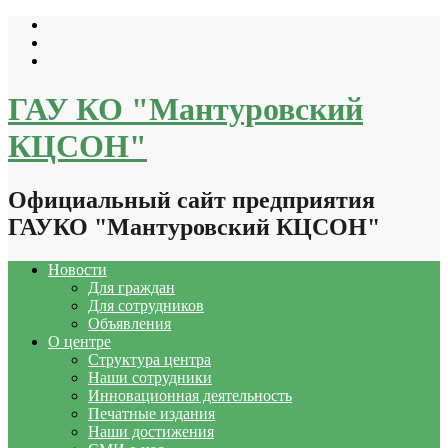
Перейти
к
содержимому
ГАУ КО "Мантуровский
КЦСОН"
Официальный сайт предприятия
ГАУКО "Мантуровский КЦСОН"
Новости
Для граждан
Для сотрудников
Объявления
О центре
Структура центра
Наши сотрудники
Инновационная деятельность
Печатные издания
Наши достижения