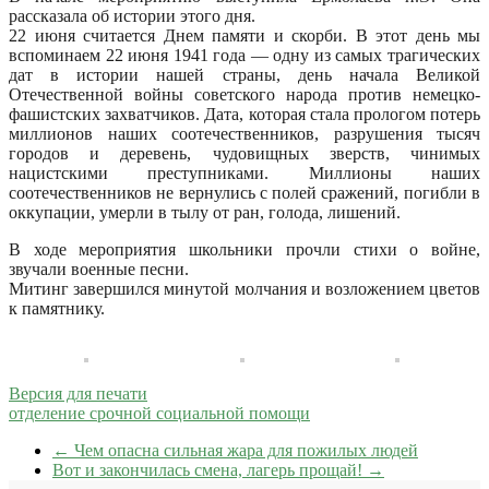
рассказала об истории этого дня.
22 июня считается Днем памяти и скорби. В этот день мы
вспоминаем 22 июня 1941 года — одну из самых трагических
дат в истории нашей страны, день начала Великой
Отечественной войны советского народа против немецко-
фашистских захватчиков. Дата, которая стала прологом потерь
миллионов наших соотечественников, разрушения тысяч
городов и деревень, чудовищных зверств, чинимых
нацистскими преступниками. Миллионы наших
соотечественников не вернулись с полей сражений, погибли в
оккупации, умерли в тылу от ран, голода, лишений.
В ходе мероприятия школьники прочли стихи о войне,
звучали военные песни.
Митинг завершился минутой молчания и возложением цветов
к памятнику.
Версия для печати
отделение срочной социальной помощи
←
Чем опасна сильная жара для пожилых людей
Вот и закончилась смена, лагерь прощай!
→