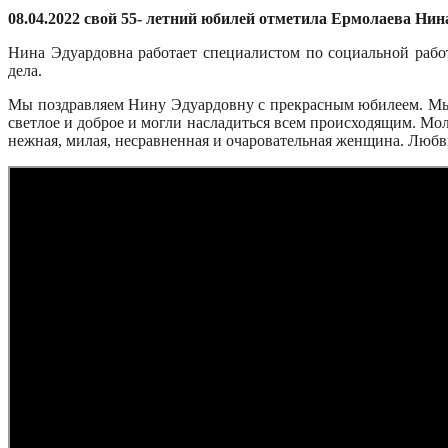
08.04.2022 свой 55- летний юбилей отметила Ермолаева Нин
Нина Эдуардовна работает специалистом по социальной раб
дела.
Мы поздравляем Нину Эдуардовну с прекрасным юбилеем. Мы ж
светлое и доброе и могли насладиться всем происходящим. Мол
нежная, милая, несравненная и очаровательная женщина. Любви 