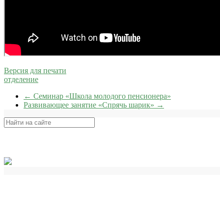
Версия для печати
отделение
←
Семинар «Школа молодого пенсионера»
Развивающее занятие «Спрячь шарик»
→
Поиск