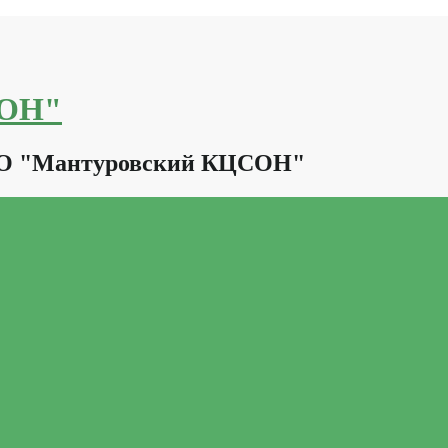
СОН"
КО "Мантуровский КЦСОН"