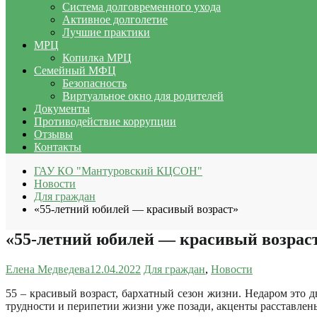
Система долговременного ухода
Активное долголетие
Лучшие практики
МРЦ
Копилка МРЦ
Семейный МФЦ
Безопасность
Виртуальное окно для родителей
Документы
Противодействие коррупции
Отзывы
Контакты
ГАУ КО "Мантуровский КЦСОН"
Новости
Для граждан
«55-летний юбилей — красивый возраст»
«55-летний юбилей — красивый возрас
Елена Медведева
12.04.2022
Для граждан
,
Новости
55 – красивый возраст, бархатный сезон жизни. Недаром это д
трудности и перипетии жизни уже позади, акценты расставлены,