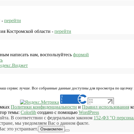
 -
перейти
ния Костромской области -
перейти
жным написать нам, воспользуйтесь
формой
сь
ндекс.Виджет
 наш сервис лучше. Все собранные данные доступны для просмотра по щелчку
амках
Политики конфиденциальности
и
Правил использования
ко
втор темы:
Colorlib
создано с помощью
WordPress
айта. В соответствии с федеральным законом
152-ФЗ "О персона
ране, мы уведомляем Вас о данном факте.
ас это устраивает.
Ознакомлен