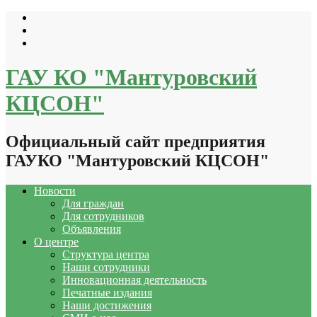
Перейти
к
содержимому
ГАУ КО "Мантуровский
КЦСОН"
Официальный сайт предприятия
ГАУКО "Мантуровский КЦСОН"
Новости
Для граждан
Для сотрудников
Объявления
О центре
Структура центра
Наши сотрудники
Инновационная деятельность
Печатные издания
Наши достижения