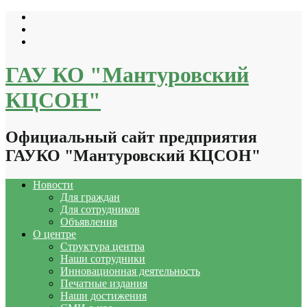
Перейти
к
содержимому
ГАУ КО "Мантуровский
КЦСОН"
Официальный сайт предприятия
ГАУКО "Мантуровский КЦСОН"
Новости
Для граждан
Для сотрудников
Объявления
О центре
Структура центра
Наши сотрудники
Инновационная деятельность
Печатные издания
Наши достижения