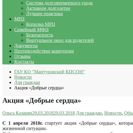
Система долговременного ухода
Активное долголетие
Лучшие практики
МРЦ
Копилка МРЦ
Семейный МФЦ
Безопасность
Виртуальное окно для родителей
Документы
Противодействие коррупции
Отзывы
Контакты
ГАУ КО "Мантуровский КЦСОН"
Новости
Для граждан
Акция «Добрые сердца»
Акция «Добрые сердца»
Ольга Казарян
29.03.2018
29.03.2018
Для граждан
,
Новости
,
Объ
С 1 апреля 2018г.
стартует акция «Добрые сердца», котор
жизненной ситуации.