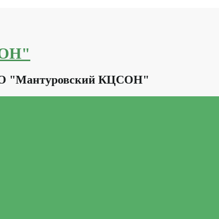
СОН"
КО "Мантуровский КЦСОН"