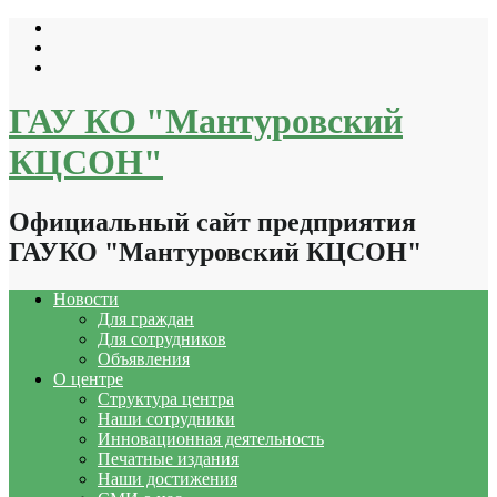
Перейти
к
содержимому
ГАУ КО "Мантуровский
КЦСОН"
Официальный сайт предприятия
ГАУКО "Мантуровский КЦСОН"
Новости
Для граждан
Для сотрудников
Объявления
О центре
Структура центра
Наши сотрудники
Инновационная деятельность
Печатные издания
Наши достижения