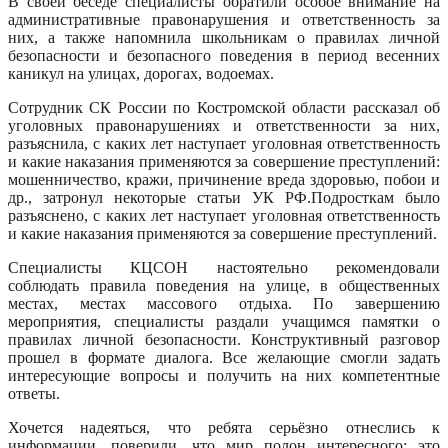
В своей беседе специалисты обратили особое внимание на
административные правонарушения и ответственность за
них, а также напомнила школьникам о правилах личной
безопасности и безопасного поведения в период весенних
каникул на улицах, дорогах, водоемах.
Сотрудник СК России по Костромской области рассказал об
уголовных правонарушениях и ответственности за них,
разъяснила, с каких лет наступает уголовная ответственность
и какие наказания применяются за совершение преступлений:
мошенничество, кражи, причинение вреда здоровью, побои и
др., затронул некоторые статьи УК РФ.Подросткам было
разъяснено, с каких лет наступает уголовная ответственность
и какие наказания применяются за совершение преступлений.
Специалисты КЦСОН настоятельно рекомендовали
соблюдать правила поведения на улице, в общественных
местах, местах массового отдыха. По завершению
мероприятия, специалисты раздали учащимся памятки о
правилах личной безопасности. Конструктивный разговор
прошел в формате диалога. Все желающие смогли задать
интересующие вопросы и получить на них компетентные
ответы.
Хочется надеяться, что ребята серьёзно отнеслись к
информации, поверили, что мир полон интересного: это