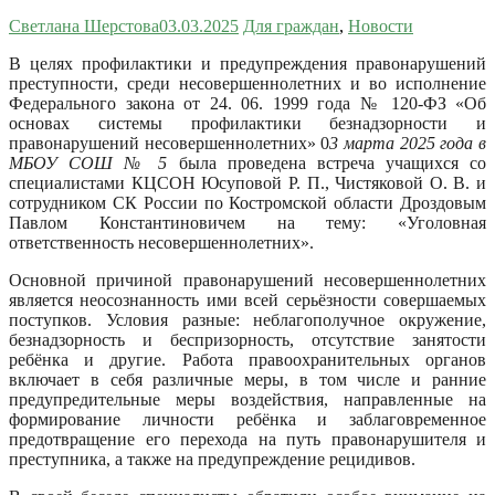
Светлана Шерстова
03.03.2025
Для граждан
,
Новости
В целях профилактики и предупреждения правонарушений
преступности, среди несовершеннолетних и во исполнение
Федерального закона от 24. 06. 1999 года № 120-ФЗ «Об
основах системы профилактики безнадзорности и
правонарушений несовершеннолетних» 0
3 марта 202
5
года в
МБОУ СОШ № 5
была проведена встреча учащихся со
специалистами КЦСОН Юсуповой Р. П., Чистяковой О. В. и
сотрудником СК России по Костромской области Дроздовым
Павлом Константиновичем на тему: «Уголовная
ответственность несовершеннолетних».
Основной причиной правонарушений несовершеннолетних
является неосознанность ими всей серьёзности совершаемых
поступков. Условия разные: неблагополучное окружение,
безнадзорность и беспризорность, отсутствие занятости
ребёнка и другие. Работа правоохранительных органов
включает в себя различные меры, в том числе и ранние
предупредительные меры воздействия, направленные на
формирование личности ребёнка и заблаговременное
предотвращение его перехода на путь правонарушителя и
преступника, а также на предупреждение рецидивов.