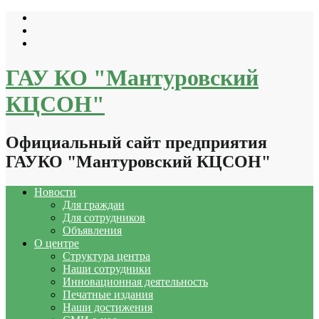
Перейти
к
содержимому
ГАУ КО "Мантуровский
КЦСОН"
Официальный сайт предприятия
ГАУКО "Мантуровский КЦСОН"
Новости
Для граждан
Для сотрудников
Объявления
О центре
Структура центра
Наши сотрудники
Инновационная деятельность
Печатные издания
Наши достижения