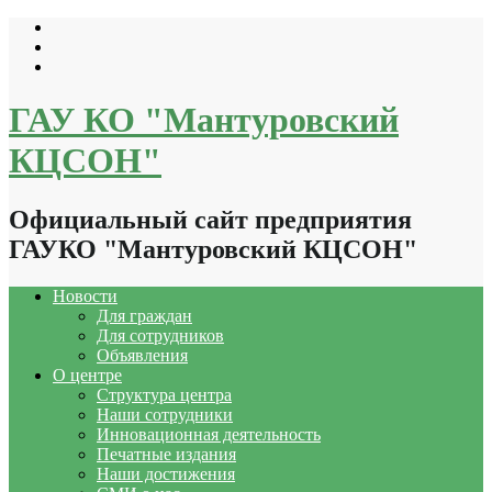
Перейти
к
содержимому
ГАУ КО "Мантуровский
КЦСОН"
Официальный сайт предприятия
ГАУКО "Мантуровский КЦСОН"
Новости
Для граждан
Для сотрудников
Объявления
О центре
Структура центра
Наши сотрудники
Инновационная деятельность
Печатные издания
Наши достижения