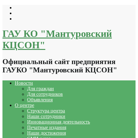
Перейти
к
содержимому
ГАУ КО "Мантуровский
КЦСОН"
Официальный сайт предприятия
ГАУКО "Мантуровский КЦСОН"
Новости
Для граждан
Для сотрудников
Объявления
О центре
Структура центра
Наши сотрудники
Инновационная деятельность
Печатные издания
Наши достижения