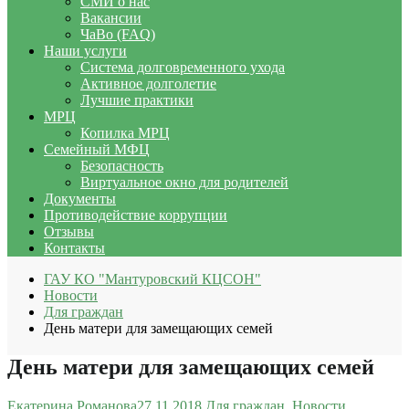
СМИ о нас
Вакансии
ЧаВо (FAQ)
Наши услуги
Система долговременного ухода
Активное долголетие
Лучшие практики
МРЦ
Копилка МРЦ
Семейный МФЦ
Безопасность
Виртуальное окно для родителей
Документы
Противодействие коррупции
Отзывы
Контакты
ГАУ КО "Мантуровский КЦСОН"
Новости
Для граждан
День матери для замещающих семей
День матери для замещающих семей
Екатерина Романова
27.11.2018
Для граждан
,
Новости