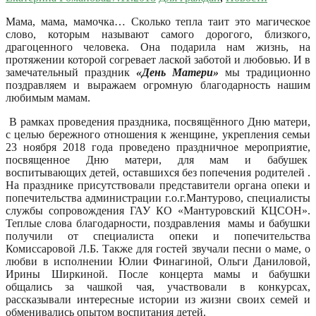
Мама, мама, мамочка… Сколько тепла таит это магическое
слово, которым называют самого дорогого, близкого,
драгоценного человека. Она подарила нам жизнь, на
протяжении которой согревает лаской заботой и любовью. И в
замечательный праздник
«День Матери»
мы традиционно
поздравляем и выражаем огромную благодарность нашим
любимым мамам.
В рамках проведения праздника, посвящённого Дню матери,
с целью бережного отношения к женщине, укрепления семьи
23 ноября 2018 года проведено праздничное мероприятие,
посвященное Дню матери, для мам и бабушек
воспитывающих детей, оставшихся без попечения родителей .
На празднике присутствовали представители органа опеки и
попечительства администрации г.о.г.Мантурово, специалисты
службы сопровождения ГАУ КО «Мантуровский КЦСОН».
Теплые слова благодарности, поздравления мамы и бабушки
получили от специалиста опеки и попечительства
Комиссаровой Л.Б. Также для гостей звучали песни о маме, о
любви в исполнении Юлии Финагиной, Ольги Даниловой,
Ирины Ширкиной. После концерта мамы и бабушки
общались за чашкой чая, участвовали в конкурсах,
рассказывали интересные истории из жизни своих семей и
обменивались опытом воспитания детей.