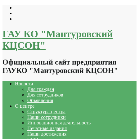
Перейти
к
содержимому
ГАУ КО "Мантуровский
КЦСОН"
Официальный сайт предприятия
ГАУКО "Мантуровский КЦСОН"
Новости
Для граждан
Для сотрудников
Объявления
О центре
Структура центра
Наши сотрудники
Инновационная деятельность
Печатные издания
Наши достижения