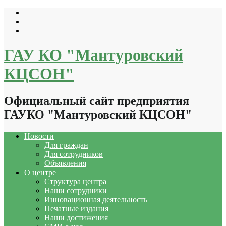
Перейти
к
содержимому
ГАУ КО "Мантуровский
КЦСОН"
Официальный сайт предприятия
ГАУКО "Мантуровский КЦСОН"
Новости
Для граждан
Для сотрудников
Объявления
О центре
Структура центра
Наши сотрудники
Инновационная деятельность
Печатные издания
Наши достижения