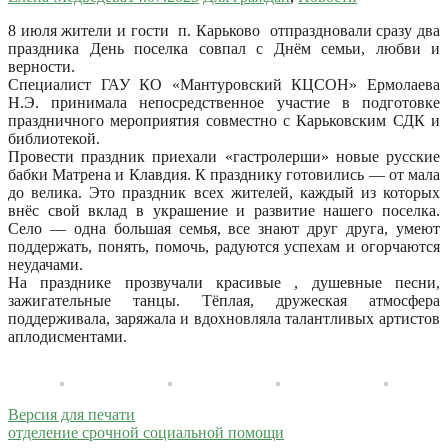
8 июля жители и гости п. Карьково отпраздновали сразу два
праздника День поселка совпал с Днём семьи, любви и
верности.
Специалист ГАУ КО «Мантуровский КЦСОН» Ермолаева
Н.Э. принимала непосредственное участие в подготовке
праздничного мероприятия совместно с Карьковским СДК и
библиотекой.
Провести праздник приехали «гастролерши» новые русские
бабки Матрена и Клавдия. К празднику готовились — от мала
до велика. Это праздник всех жителей, каждый из которых
внёс свой вклад в украшение и развитие нашего поселка.
Село — одна большая семья, все знают друг друга, умеют
поддержать, понять, помочь, радуются успехам и огорчаются
неудачами.
На празднике прозвучали красивые , душевные песни,
зажигательные танцы. Тёплая, дружеская атмосфера
поддерживала, заряжала и вдохновляла талантливых артистов
аплодисментами.
Версия для печати
отделение срочной социальной помощи