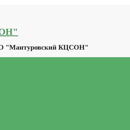
СОН"
КО "Мантуровский КЦСОН"