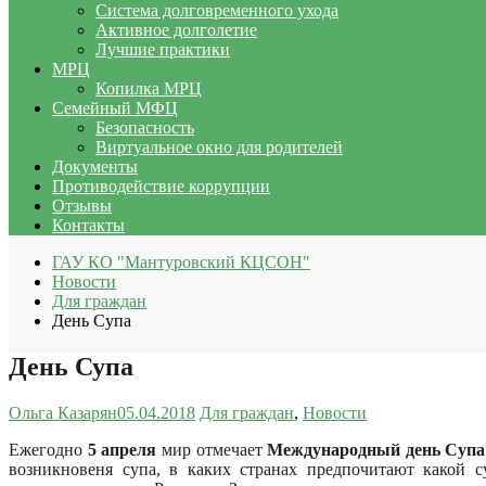
Система долговременного ухода
Активное долголетие
Лучшие практики
МРЦ
Копилка МРЦ
Семейный МФЦ
Безопасность
Виртуальное окно для родителей
Документы
Противодействие коррупции
Отзывы
Контакты
ГАУ КО "Мантуровский КЦСОН"
Новости
Для граждан
День Супа
День Супа
Ольга Казарян
05.04.2018
Для граждан
,
Новости
Ежегодно
5 апреля
мир отмечает
Международный день Супа
возникновеня супа, в каких странах предпочитают какой 