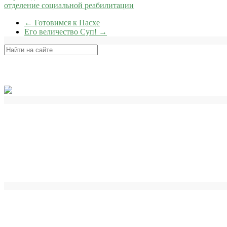
отделение социальной реабилитации
←
Готовимся к Пасхе
Его величество Суп!
→
Поиск