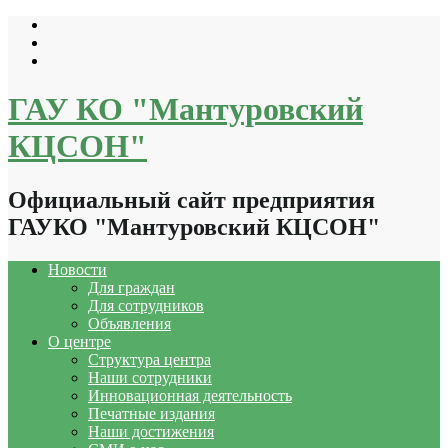
Перейти
к
содержимому
ГАУ КО "Мантуровский
КЦСОН"
Официальный сайт предприятия
ГАУКО "Мантуровский КЦСОН"
Новости
Для граждан
Для сотрудников
Объявления
О центре
Структура центра
Наши сотрудники
Инновационная деятельность
Печатные издания
Наши достижения