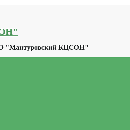
СОН"
КО "Мантуровский КЦСОН"