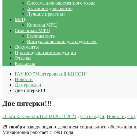
Система долговременного ухода
Активное долголетие
Лучшие практики
МРЦ
Копилка МРЦ
Семейный МФЦ
Безопасность
Виртуальное окно для родителей
Документы
Противодействие коррупции
Отзывы
Контакты
ГАУ КО "Мантуровский КЦСОН"
Новости
Для граждан
Две пятерки!!!
Две пятерки!!!
Ольга Казарян
26.11.2021
26.11.2021
Для граждан
,
Новости
,
Поз
25 ноября
заведующая отделением социального обслуживани
Михайловна работает с 1991 года!