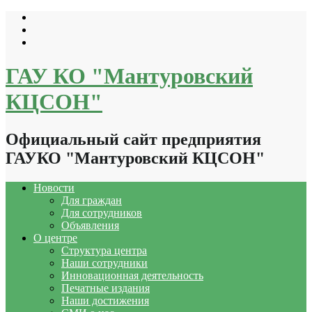
Перейти
к
содержимому
ГАУ КО "Мантуровский
КЦСОН"
Официальный сайт предприятия
ГАУКО "Мантуровский КЦСОН"
Новости
Для граждан
Для сотрудников
Объявления
О центре
Структура центра
Наши сотрудники
Инновационная деятельность
Печатные издания
Наши достижения