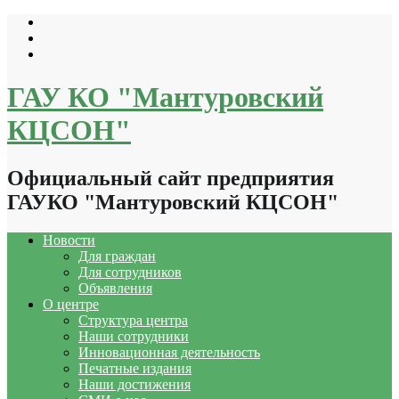
Перейти
к
содержимому
ГАУ КО "Мантуровский
КЦСОН"
Официальный сайт предприятия
ГАУКО "Мантуровский КЦСОН"
Новости
Для граждан
Для сотрудников
Объявления
О центре
Структура центра
Наши сотрудники
Инновационная деятельность
Печатные издания
Наши достижения