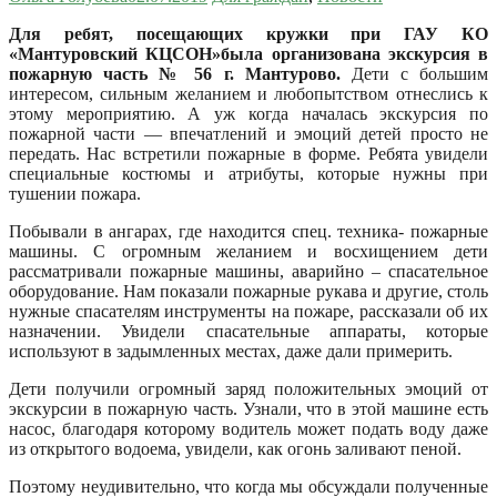
Для ребят, посещающих кружки при ГАУ КО
«Мантуровский КЦСОН»была организована экскурсия в
пожарную часть № 56 г. Мантурово.
Дети с большим
интересом, сильным желанием и любопытством отнеслись к
этому мероприятию. А уж когда началась экскурсия по
пожарной части — впечатлений и эмоций детей просто не
передать. Нас встретили пожарные в форме. Ребята увидели
специальные костюмы и атрибуты, которые нужны при
тушении пожара.
Побывали в ангарах, где находится спец. техника- пожарные
машины. С огромным желанием и восхищением дети
рассматривали пожарные машины, аварийно – спасательное
оборудование. Нам показали пожарные рукава и другие, столь
нужные спасателям инструменты на пожаре, рассказали об их
назначении. Увидели спасательные аппараты, которые
используют в задымленных местах, даже дали примерить.
Дети получили огромный заряд положительных эмоций от
экскурсии в пожарную часть. Узнали, что в этой машине есть
насос, благодаря которому водитель может подать воду даже
из открытого водоема, увидели, как огонь заливают пеной.
Поэтому неудивительно, что когда мы обсуждали полученные