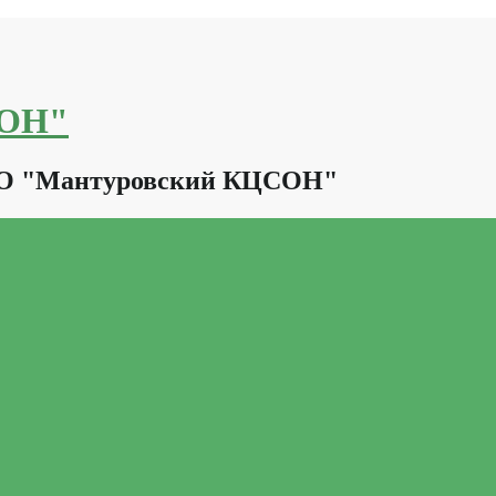
СОН"
КО "Мантуровский КЦСОН"