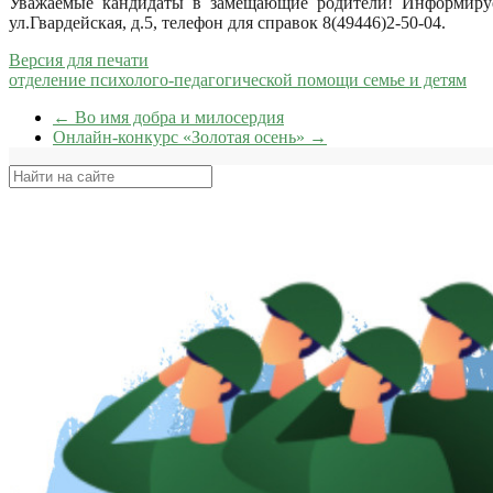
Уважаемые кандидаты в замещающие родители! Информируем
ул.Гвардейская, д.5, телефон для справок 8(49446)2-50-04.
Версия для печати
отделение психолого-педагогической помощи семье и детям
←
Во имя добра и милосердия
Онлайн-конкурс «Золотая осень»
→
Поиск