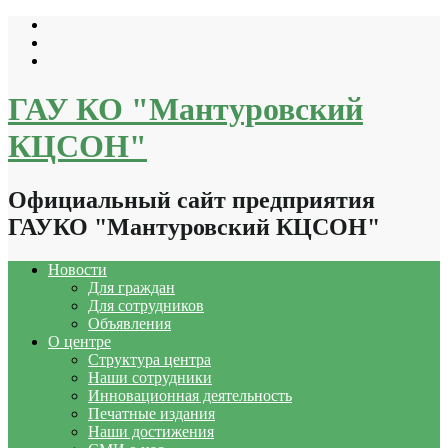
Перейти
к
содержимому
ГАУ КО "Мантуровский
КЦСОН"
Официальный сайт предприятия
ГАУКО "Мантуровский КЦСОН"
Новости
Для граждан
Для сотрудников
Объявления
О центре
Структура центра
Наши сотрудники
Инновационная деятельность
Печатные издания
Наши достижения