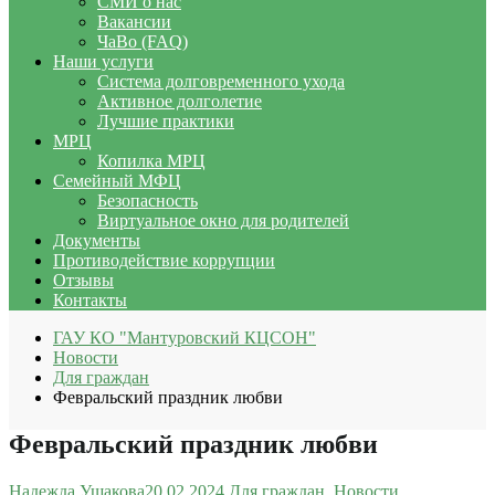
СМИ о нас
Вакансии
ЧаВо (FAQ)
Наши услуги
Система долговременного ухода
Активное долголетие
Лучшие практики
МРЦ
Копилка МРЦ
Семейный МФЦ
Безопасность
Виртуальное окно для родителей
Документы
Противодействие коррупции
Отзывы
Контакты
ГАУ КО "Мантуровский КЦСОН"
Новости
Для граждан
Февральский праздник любви
Февральский праздник любви
Надежда Ушакова
20.02.2024
Для граждан
,
Новости