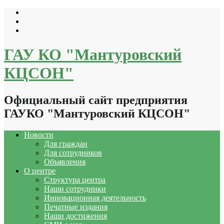
Перейти
к
содержимому
ГАУ КО "Мантуровский
КЦСОН"
Официальный сайт предприятия
ГАУКО "Мантуровский КЦСОН"
Новости
Для граждан
Для сотрудников
Объявления
О центре
Структура центра
Наши сотрудники
Инновационная деятельность
Печатные издания
Наши достижения