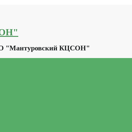
СОН"
КО "Мантуровский КЦСОН"