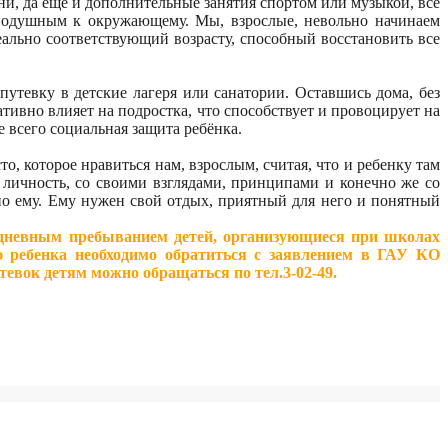
и, да еще и дополнительные занятия спортом или музыкой, все
внодушным к окружающему. Мы, взрослые, невольно начинаем
еально соответствующий возрасту, способный восстановить все
утевку в детские лагеря или санатории. Оставшись дома, без
тивно влияет на подростка, что способствует и провоцирует на
 всего социальная защита ребёнка.
, которое нравиться нам, взрослым, считая, что и ребенку там
 личность, со своими взглядами, принципами и конечно же со
но ему. Ему нужен свой отдых, приятный для него и понятный
с дневным пребыванием детей, организующиеся при школах
ю ребенка необходимо обратиться с заявлением в ГАУ КО
евок детям можно обращаться по тел.3-02-49.