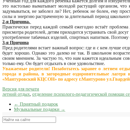
Учебный год для каждого ребенка кажется долгим и изнурител
это настолько выматывает молодой растущий организм, что
задумываться, не заболел ли? Нет, ребенок не болен, ему пр
силы и энергию растраченную за длительный период школьног
2-я Причина.
Практически перед каждой семьёй ежегодно встаёт проблема 
присмотра родителей, детям приходится устраивать свой досуг
употребление табачных изделий, спиртных напитков. Поэтому о
3-я Причина
Пред родителями встает важный вопрос: где и с кем лучше отд
будет хорошо. Однако это далеко не так. В школьном возрас
своим мнением. За частую то, что нам кажется идеальным со
только ему. Он будет отдыхать в свое удовольствие.
Уважаемые родители! Позаботьтесь заранее о летнем отд
города и района, в загородные оздоровительные лагеря
«Мантуровский КЦСОН» по адресу г.Мантурово ул.Гвардейск
Версия для печати
летний отдых
,
отделение психолого-педагогической помощи се
←
Приятный подарок
Музыкальные подарки
→
Поиск