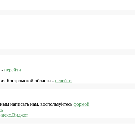
 -
перейти
ния Костромской области -
перейти
жным написать нам, воспользуйтесь
формой
сь
ндекс.Виджет