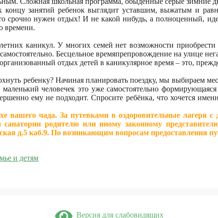
ьным. Сложная школьная программа, обыденные серые зимние дн
 к концу занятий ребенок выглядит уставшим, выжатым и ра
осто срочно нужен отдых! И не какой нибудь, а полноценный, ид
о времени.
летних каникул. У многих семей нет возможности приобрести п
 самостоятельно. Бесцельное времяпрепровождение на улице нега
рганизованный отдых детей в каникулярное время – это, прежде
охнуть ребенку? Начиная планировать поездку, мы выбираем место
те маленький человечек это уже самостоятельно формирующаяся
вершенно ему не подходит. Спросите ребёнка, что хочется имен
ыхе вашего чада. За путевками в оздоровительные лагеря 
 и санатории родителю или иному законному представител
ая д.5 каб.9. По возникающим вопросам предоставления пут
мье и детям
Версия для слабовидящих