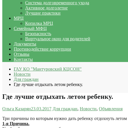
Система долговременного ухода
Активное долголетие
Лучшие практики
МРЦ
Копилка МРЦ
Семейный МФЦ
Безопасность
Виртуальное окно для родителей
Документы
Противодействие коррупции
Отзывы
Контакты
ГАУ КО "Мантуровский КЦСОН"
Новости
Для граждан
Где лучше отдыхать летом ребенку.
Где лучше отдыхать летом ребенку.
Ольга Казарян
23.03.2017
Для граждан
,
Новости
,
Объявления
Три причины по которым нужно дать ребенку отдохнуть летом 
1-я Причина.