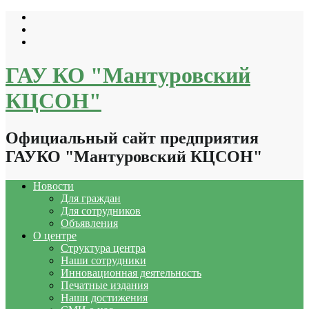
Перейти
к
содержимому
ГАУ КО "Мантуровский
КЦСОН"
Официальный сайт предприятия
ГАУКО "Мантуровский КЦСОН"
Новости
Для граждан
Для сотрудников
Объявления
О центре
Структура центра
Наши сотрудники
Инновационная деятельность
Печатные издания
Наши достижения