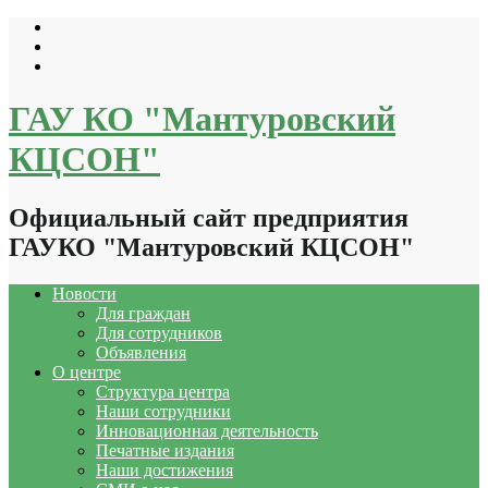
Перейти
к
содержимому
ГАУ КО "Мантуровский
КЦСОН"
Официальный сайт предприятия
ГАУКО "Мантуровский КЦСОН"
Новости
Для граждан
Для сотрудников
Объявления
О центре
Структура центра
Наши сотрудники
Инновационная деятельность
Печатные издания
Наши достижения