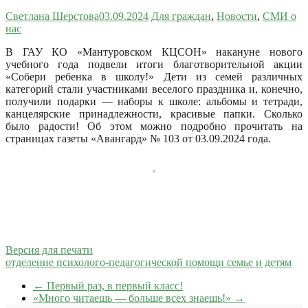
Светлана Шерстова
03.09.2024
Для граждан
,
Новости
,
СМИ о
нас
В ГАУ КО «Мантуровском КЦСОН» накануне нового
учебного года подвели итоги благотворительной акции
«Собери ребенка в школу!» Дети из семей различных
категорий стали участниками веселого праздника и, конечно,
получили подарки — наборы к школе: альбомы и тетради,
канцелярские принадлежности, красивые папки. Сколько
было радости!
Об этом можно подробно прочитать на
страницах газеты «Авангард» № 103 от 03.09.2024 года.
Версия для печати
отделение психолого-педагогической помощи семье и детям
←
Первый раз, в первый класс!
«Много читаешь — больше всех знаешь!»
→