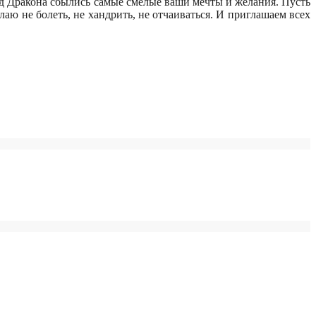
год Дракона сбылись самые смелые ваши мечты и желания. Пусть
аю не болеть, не хандрить, не отчаиваться. И приглашаем всех