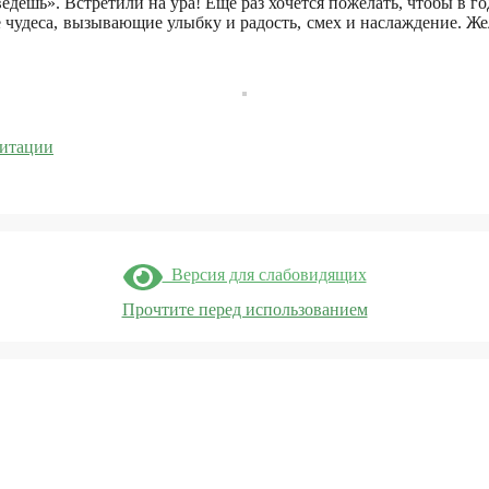
ведешь». Встретили на ура! Еще раз хочется пожелать, чтобы в 
е чудеса, вызывающие улыбку и радость, смех и наслаждение. Жел
литации
Версия для слабовидящих
Прочтите перед использованием