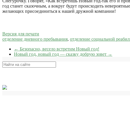
Снегурочку. Говорят, «Как встретишь Новый год-так его и про
год станет сказочным, а вокруг будут происходить невероятны
желающих присоединиться к нашей дружной компании!
Версия для печати
отделение дневного пребывания
,
отделение социальной реаби
←
Безопасно, весело встретим Новый год!
Новый год, новый год — сказку добрую зовет
→
Поиск