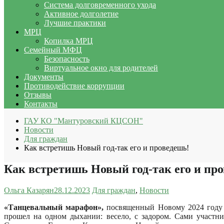
Система долговременного ухода
Активное долголетие
Лучшие практики
МРЦ
Копилка МРЦ
Семейный МФЦ
Безопасность
Виртуальное окно для родителей
Документы
Противодействие коррупции
Отзывы
Контакты
ГАУ КО "Мантуровский КЦСОН"
Новости
Для граждан
Как встретишь Новый год-так его и проведешь!
Как встретишь Новый год-так его и пр
Ольга Казарян
28.12.2023
Для граждан
,
Новости
«Танцевальный марафон»,
посвященный Новому 2024 году п
прошел на одном дыхании: весело, с задором. Сами участни