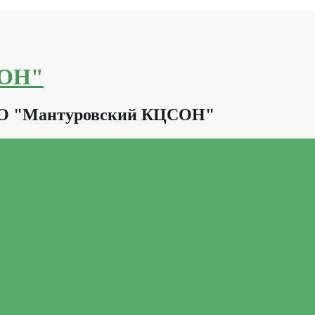
СОН"
КО "Мантуровский КЦСОН"