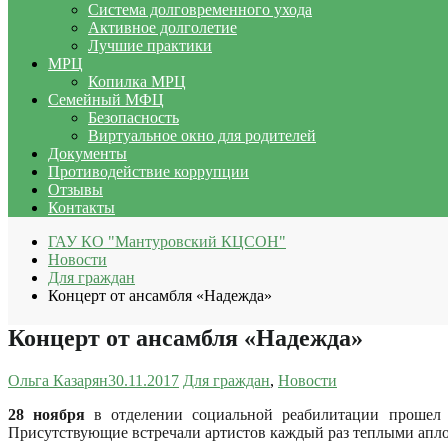
Система долговременного ухода
Активное долголетие
Лучшие практики
МРЦ
Копилка МРЦ
Семейный МФЦ
Безопасность
Виртуальное окно для родителей
Документы
Противодействие коррупции
Отзывы
Контакты
ГАУ КО "Мантуровский КЦСОН"
Новости
Для граждан
Концерт от ансамбля «Надежда»
Концерт от ансамбля «Надежда»
Ольга Казарян
30.11.2017
Для граждан
,
Новости
28 ноября
в отделении социальной реабилитации прошел 
Присутствующие встречали артистов каждый раз теплыми апло