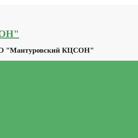
СОН"
КО "Мантуровский КЦСОН"