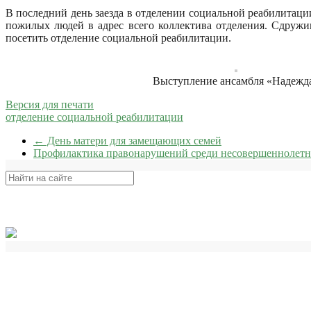
В последний день заезда в отделении социальной реабилитаци
пожилых людей в адрес всего коллектива отделения. Сдружи
посетить отделение социальной реабилитации.
Выступление ансамбля «Надежд
Версия для печати
отделение социальной реабилитации
←
День матери для замещающих семей
Профилактика правонарушений среди несовершеннолет
Поиск