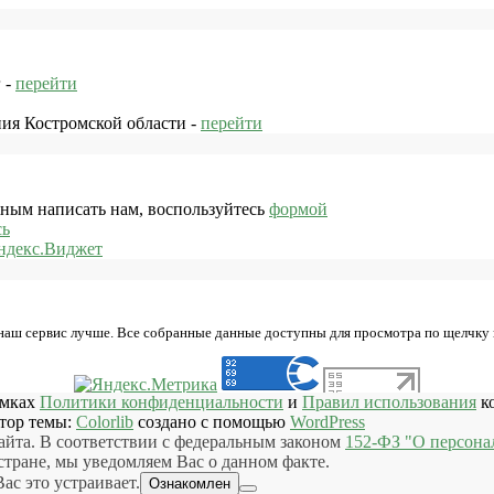
 -
перейти
ния Костромской области -
перейти
жным написать нам, воспользуйтесь
формой
сь
ндекс.Виджет
 наш сервис лучше. Все собранные данные доступны для просмотра по щелчку
амках
Политики конфиденциальности
и
Правил использования
ко
втор темы:
Colorlib
создано с помощью
WordPress
айта. В соответствии с федеральным законом
152-ФЗ "О персона
ране, мы уведомляем Вас о данном факте.
ас это устраивает.
Ознакомлен