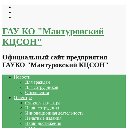
Перейти
к
содержимому
ГАУ КО "Мантуровский
КЦСОН"
Официальный сайт предприятия
ГАУКО "Мантуровский КЦСОН"
Новости
Для граждан
Для сотрудников
Объявления
О центре
Структура центра
Наши сотрудники
Инновационная деятельность
Печатные издания
Наши достижения