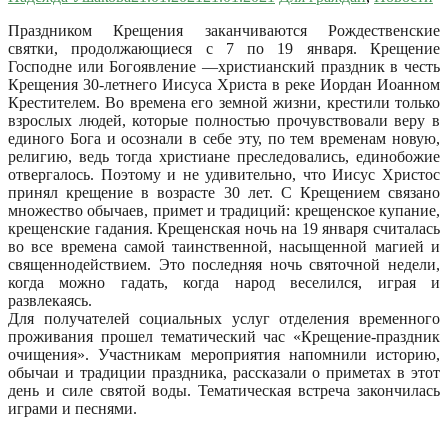
Праздником Крещения заканчиваются Рождественские
святки, продолжающиеся с 7 по 19 января. Крещение
Господне или Богоявление —христианский праздник в честь
Крещения 30-летнего Иисуса Христа в реке Иордан Иоанном
Крестителем.
Во времена его земной жизни, крестили только
взрослых людей, которые полностью прочувствовали веру в
единого Бога и осознали в себе эту, по тем временам новую,
религию, ведь тогда христиане преследовались, единобожие
отвергалось. Поэтому и не удивительно, что Иисус Христос
принял крещение в возрасте 30 лет. С Крещением связано
множество обычаев, примет и традиций: крещенское купание,
крещенские гадания. Крещенская ночь на 19 января считалась
во все времена самой таинственной, насыщенной магией и
священнодействием. Это последняя ночь святочной недели,
когда можно гадать, когда народ веселился, играя и
развлекаясь.
Для получателей социальных услуг отделения временного
проживания прошел тематический час «Крещение-праздник
очищения». Участникам мероприятия напомнили историю,
обычаи и традиции праздника, рассказали о приметах в этот
день и силе святой воды. Тематическая встреча закончилась
играми и песнями.