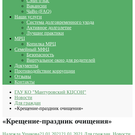
СМИ о нас
Вакансии
ЧаВо (FAQ)
Наши услуги
Система долговременного ухода
Активное долголетие
Лучшие практики
МРЦ
Копилка МРЦ
Семейный МФЦ
Безопасность
Виртуальное окно для родителей
Документы
Противодействие коррупции
Отзывы
Контакты
ГАУ КО "Мантуровский КЦСОН"
Новости
Для граждан
«Крещение-праздник очищения»
«Крещение-праздник очищения»
Надежда Ушакова
21.01.2021
21.01.2021
Для граждан
,
Новости