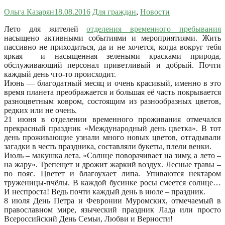
Ольга Казарян
18.08.2016
Для граждан
,
Новости
Лето для жителей
отделения временного пребывания
насыщено активными событиями и мероприятиями. Жить
пассивно не приходиться, да и не хочется, когда вокруг тебя
яркая и насыщенная зелеными красками природа,
обслуживающий персонал приветливый и добрый. Почти
каждый день что-то происходит.
Июнь — благодатный месяц и очень красивый, именно в это
время планета преображается и большая её часть покрывается
разноцветным ковром, состоящим из разнообразных цветов,
редких или не очень.
21 июня в отделении временного проживания отмечался
прекрасный праздник «Международный день цветка». В тот
день проживающие узнали много новых цветов, отгадывали
загадки в честь праздника, составляли букеты, плели венки.
Июль – макушка лета. «Солнце поворачивает на зиму, а лето –
на жару». Трепещет и дрожит жаркий воздух. Лесные травы –
по пояс. Цветет и благоухает липа. Упиваются нектаром
труженицы-пчёлы. В каждой бусинке росы смеется солнце…
И неспроста! Ведь почти каждый день в июле – праздник.
8 июля День Петра и Февронии Муромских, отмечаемый в
православном мире, языческий праздник Лада или просто
Всероссийский День Семьи, Любви и Верности!