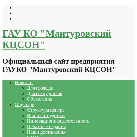
Перейти
к
содержимому
ГАУ КО "Мантуровский
КЦСОН"
Официальный сайт предприятия
ГАУКО "Мантуровский КЦСОН"
Новости
Для граждан
Для сотрудников
Объявления
О центре
Структура центра
Наши сотрудники
Инновационная деятельность
Печатные издания
Наши достижения