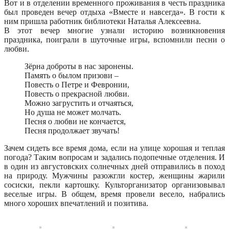
Вот и в отделении временного проживания в честь праздника
был проведен вечер отдыха «Вместе и навсегда». В гости к
ним пришла работник библиотеки Наталья Алексеевна.
В этот вечер многие узнали историю возникновения
праздника, поиграли в шуточные игры, вспомнили песни о
любви.
Зёрна доброты в нас заронены.
Память о былом призови –
Повесть о Петре и Февронии,
Повесть о прекрасной любви.
Можно загрустить и отчаяться,
Но душа не может молчать.
Песня о любви не кончается,
Песня продолжает звучать!
Зачем сидеть все время дома, если на улице хорошая и теплая
погода? Таким вопросам и задались подопечные отделения. И
в один из августовских солнечных дней отправились в поход
на природу. Мужчины разожгли костер, женщины жарили
сосиски, пекли картошку. Культорганизатор организовывал
веселые игры. В общем, время провели весело, набрались
много хороших впечатлений и позитива.