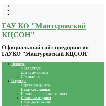
Перейти
к
содержимому
ГАУ КО "Мантуровский
КЦСОН"
Официальный сайт предприятия
ГАУКО "Мантуровский КЦСОН"
Новости
Для граждан
Для сотрудников
Объявления
О центре
Структура центра
Наши сотрудники
Инновационная деятельность
Печатные издания
Наши достижения