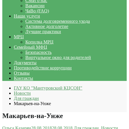
СМИ о нас
Вакансии
ЧаВо (FAQ)
Наши услуги
Система долговременного ухода
Активное долголетие
Лучшие практики
МРЦ
Копилка МРЦ
Семейный МФЦ
Безопасность
Виртуальное окно для родителей
Документы
Противодействие коррупции
Отзывы
Контакты
ГАУ КО "Мантуровский КЦСОН"
Новости
Для граждан
Макарьев-на-Унже
Макарьев-на-Унже
Ольга Казарян
28.08.2018
28.08.2018
Для граждан
,
Новости