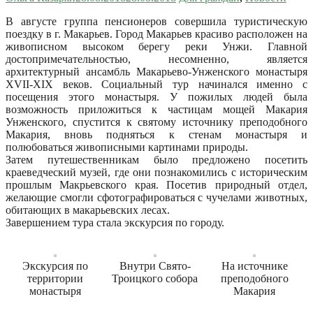
В августе группа пенсионеров совершила туристическую
поездку в г. Макарьев. Город Макарьев красиво расположен на
живописном высоком берегу реки Унжи. Главной
достопримечательностью, несомненно, является
архитектурный ансамбль Макарьево-Унженского монастыря
XVII-XIX веков. Социальный тур начинался именно с
посещения этого монастыря. У пожилых людей была
возможность приложиться к частицам мощей Макария
Унженского, спустится к святому источнику преподобного
Макария, вновь подняться к стенам монастыря и
полюбоваться живописными картинами природы.
Затем путешественникам было предложено посетить
краеведческий музей, где они познакомились с историческим
прошлым Макрьевского края. Посетив природный отдел,
желающие смогли сфотографироваться с чучелами животных,
обитающих в макарьевских лесах.
Завершением тура стала экскурсия по городу.
Экскурсия по
Внутри Свято-
На источнике
территории
Троицкого собора
преподобного
монастыря
Макария