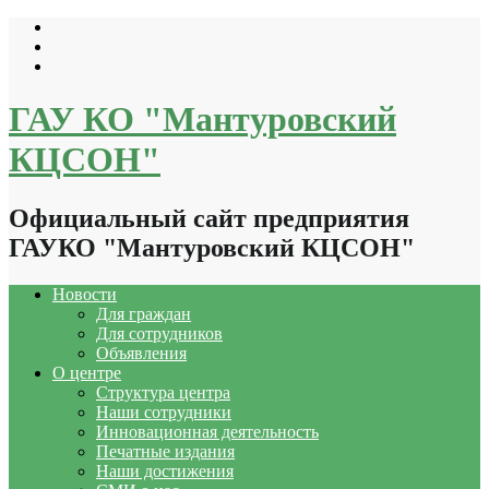
Перейти
к
содержимому
ГАУ КО "Мантуровский
КЦСОН"
Официальный сайт предприятия
ГАУКО "Мантуровский КЦСОН"
Новости
Для граждан
Для сотрудников
Объявления
О центре
Структура центра
Наши сотрудники
Инновационная деятельность
Печатные издания
Наши достижения