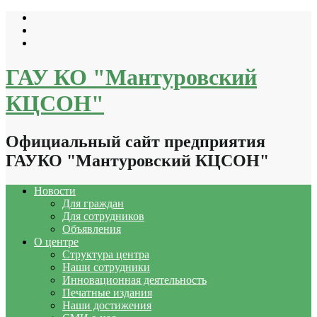
Перейти
к
содержимому
ГАУ КО "Мантуровский
КЦСОН"
Официальный сайт предприятия
ГАУКО "Мантуровский КЦСОН"
Новости
Для граждан
Для сотрудников
Объявления
О центре
Структура центра
Наши сотрудники
Инновационная деятельность
Печатные издания
Наши достижения