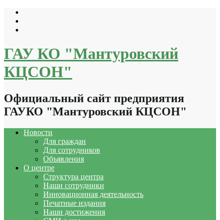
Перейти
к
содержимому
ГАУ КО "Мантуровский
КЦСОН"
Официальный сайт предприятия
ГАУКО "Мантуровский КЦСОН"
Новости
Для граждан
Для сотрудников
Объявления
О центре
Структура центра
Наши сотрудники
Инновационная деятельность
Печатные издания
Наши достижения