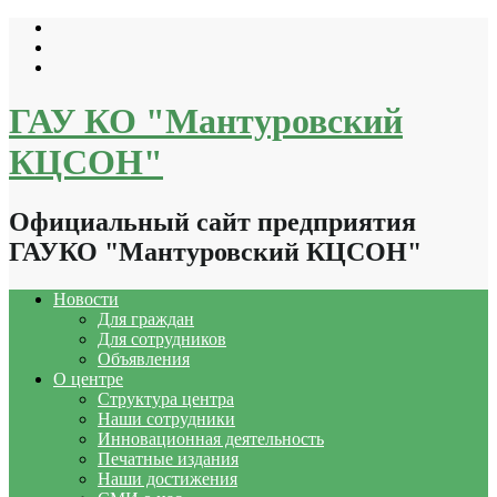
Перейти
к
содержимому
ГАУ КО "Мантуровский
КЦСОН"
Официальный сайт предприятия
ГАУКО "Мантуровский КЦСОН"
Новости
Для граждан
Для сотрудников
Объявления
О центре
Структура центра
Наши сотрудники
Инновационная деятельность
Печатные издания
Наши достижения