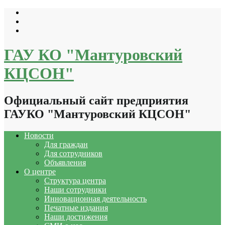
Перейти
к
содержимому
ГАУ КО "Мантуровский
КЦСОН"
Официальный сайт предприятия
ГАУКО "Мантуровский КЦСОН"
Новости
Для граждан
Для сотрудников
Объявления
О центре
Структура центра
Наши сотрудники
Инновационная деятельность
Печатные издания
Наши достижения