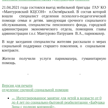
21.04.2021 года состоялся выезд мобильной бригады ГАУ КО
«Мантуровский КЦСОН» п.Октябрьский.
В состав которой
вошли специалист отделения психолого-педагогической
помощи семьи и детям. заведующая срочного социального
обслуживания, специалисты пенсионного фонда, городской
администрации экономического отдела, помощник главы
администрации г.о.г. Мантурово Патрушев В.А., парикмахер.
В ходе заседания специалисты жителям рассказали о мерах
социальной поддержки старшего поколения, о социальном
контракте.
Жители получили услуги парикмахера, гуманитарную
помощь.
Версия для печати
отделение срочной социальной помощи
←
Интегрированное занятие для детей в возрасте от 0
до 4 лет по социально-бытовой реабилитации «Бабушка
Зина с полною корзиной».