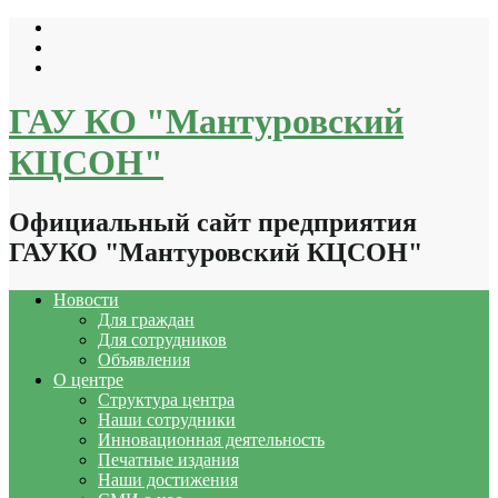
Перейти
к
содержимому
ГАУ КО "Мантуровский
КЦСОН"
Официальный сайт предприятия
ГАУКО "Мантуровский КЦСОН"
Новости
Для граждан
Для сотрудников
Объявления
О центре
Структура центра
Наши сотрудники
Инновационная деятельность
Печатные издания
Наши достижения