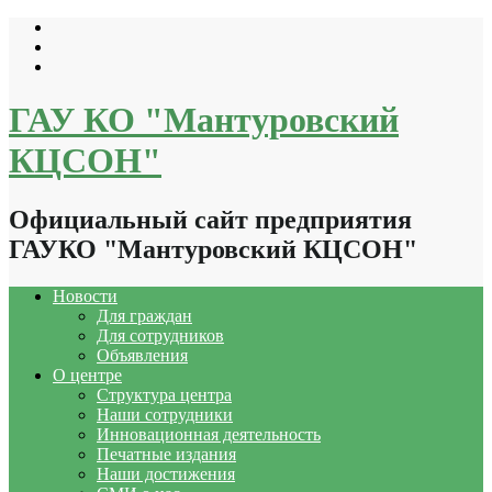
Перейти
к
содержимому
ГАУ КО "Мантуровский
КЦСОН"
Официальный сайт предприятия
ГАУКО "Мантуровский КЦСОН"
Новости
Для граждан
Для сотрудников
Объявления
О центре
Структура центра
Наши сотрудники
Инновационная деятельность
Печатные издания
Наши достижения