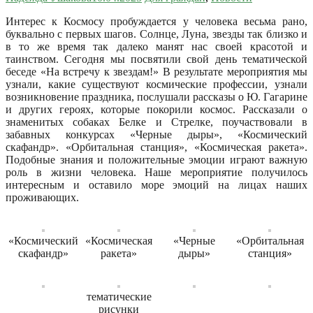
Интерес к Космосу пробуждается у человека весьма рано,
буквально с первых шагов. Солнце, Луна, звезды так близко и
в то же время так далеко манят нас своей красотой и
таинством. Сегодня мы посвятили свой день тематической
беседе «На встречу к звездам!» В результате мероприятия мы
узнали, какие существуют космические профессии, узнали
возникновение праздника, послушали рассказы о Ю. Гагарине
и других героях, которые покорили космос. Рассказали о
знаменитых собаках Белке и Стрелке, поучаствовали в
забавных конкурсах «Черные дыры», «Космический
скафандр». «Орбитальная станция», «Космическая ракета».
Подобные знания и положительные эмоции играют важную
роль в жизни человека. Наше мероприятие получилось
интересным и оставило море эмоций на лицах наших
проживающих.
«Космический
«Космическая
«Черные
«Орбитальная
скафандр»
ракета»
дыры»
станция»
тематические
рисунки