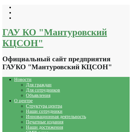
Перейти
к
содержимому
ГАУ КО "Мантуровский
КЦСОН"
Официальный сайт предприятия
ГАУКО "Мантуровский КЦСОН"
Новости
Для граждан
Для сотрудников
Объявления
О центре
Структура центра
Наши сотрудники
Инновационная деятельность
Печатные издания
Наши достижения