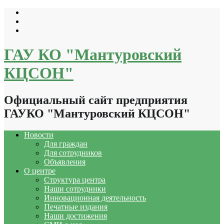
Перейти
к
содержимому
ГАУ КО "Мантуровский
КЦСОН"
Официальный сайт предприятия
ГАУКО "Мантуровский КЦСОН"
Новости
Для граждан
Для сотрудников
Объявления
О центре
Структура центра
Наши сотрудники
Инновационная деятельность
Печатные издания
Наши достижения