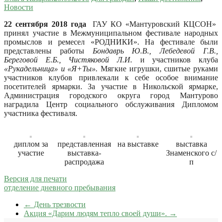
Новости
22 сентября 2018 года
ГАУ КО «Мантуровский КЦСОН»
принял участие в Межмуниципальном фестивале народных
промыслов и ремесел «РОДНИКИ». На фестивале были
представлены работы
Бондаврь Ю.В., Лебедевой Г.В.,
Береговой Е.Б., Чистяковой Л.И.
и участников клуба
«Рукадельница» и «Я+Ты».
Мягкие игрушки, сшитые руками
участников клубов привлекали к себе особое внимание
посетителей ярмарки. За участие в Никольской ярмарке,
Администрация городского округа город Мантурово
наградила Центр социального обслуживания Дипломом
участника фестиваля.
диплом за
представленная
на выставке
выставка
участие
выставка-
Знаменского с/
распродажа
п
Версия для печати
отделение дневного пребывания
←
День трезвости
Акция «Дарим людям тепло своей души».
→