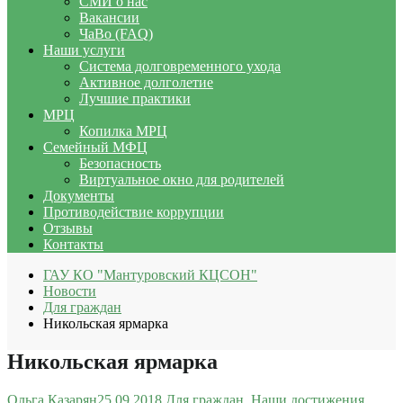
СМИ о нас
Вакансии
ЧаВо (FAQ)
Наши услуги
Система долговременного ухода
Активное долголетие
Лучшие практики
МРЦ
Копилка МРЦ
Семейный МФЦ
Безопасность
Виртуальное окно для родителей
Документы
Противодействие коррупции
Отзывы
Контакты
ГАУ КО "Мантуровский КЦСОН"
Новости
Для граждан
Никольская ярмарка
Никольская ярмарка
Ольга Казарян
25.09.2018
Для граждан
,
Наши достижения
,