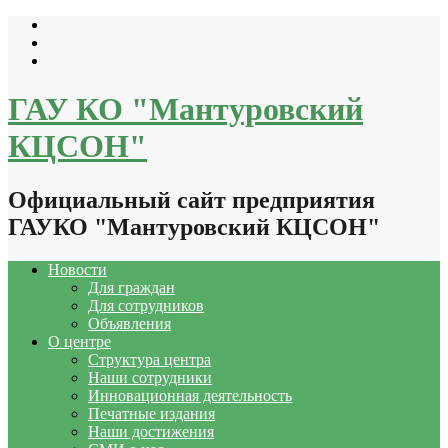
Перейти
к
содержимому
ГАУ КО "Мантуровский
КЦСОН"
Официальный сайт предприятия
ГАУКО "Мантуровский КЦСОН"
Новости
Для граждан
Для сотрудников
Объявления
О центре
Структура центра
Наши сотрудники
Инновационная деятельность
Печатные издания
Наши достижения