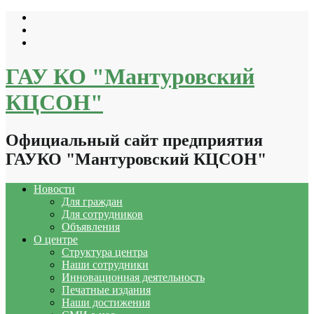
Перейти
к
содержимому
ГАУ КО "Мантуровский
КЦСОН"
Официальный сайт предприятия
ГАУКО "Мантуровский КЦСОН"
Новости
Для граждан
Для сотрудников
Объявления
О центре
Структура центра
Наши сотрудники
Инновационная деятельность
Печатные издания
Наши достижения