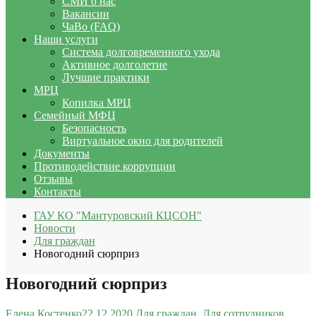
СМИ о нас
Вакансии
ЧаВо (FAQ)
Наши услуги
Система долговременного ухода
Активное долголетие
Лучшие практики
МРЦ
Копилка МРЦ
Семейный МФЦ
Безопасность
Виртуальное окно для родителей
Документы
Противодействие коррупции
Отзывы
Контакты
ГАУ КО "Мантуровский КЦСОН"
Новости
Для граждан
Новогодний сюрприз
Новогодний сюрприз
Елена Костенко
22.12.2020
Для граждан
,
Для сотрудников
,