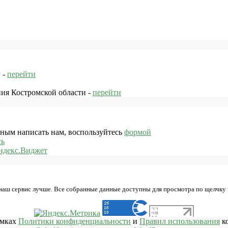
 -
перейти
ния Костромской области -
перейти
жным написать нам, воспользуйтесь
формой
сь
ндекс.Виджет
 наш сервис лучше. Все собранные данные доступны для просмотра по щелчку
амках
Политики конфиденциальности
и
Правил использования
ко