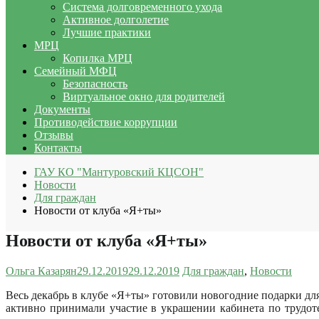
Система долговременного ухода
Активное долголетие
Лучшие практики
МРЦ
Копилка МРЦ
Семейный МФЦ
Безопасность
Виртуальное окно для родителей
Документы
Противодействие коррупции
Отзывы
Контакты
ГАУ КО "Мантуровский КЦСОН"
Новости
Для граждан
Новости от клуба «Я+ты»
Новости от клуба «Я+ты»
Ольга Казарян
29.12.2019
29.12.2019
Для граждан
,
Новости
Весь декабрь в клубе «Я+ты» готовили новогодние подарки дл
активно принимали участие в украшении кабинета по трудо