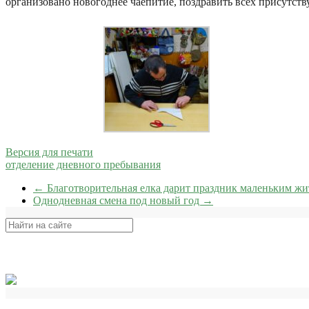
организовано новогоднее чаепитие, поздравить всех присутст
Версия для печати
отделение дневного пребывания
←
Благотворительная елка дарит праздник маленьким жит
Однодневная смена под новый год
→
Поиск