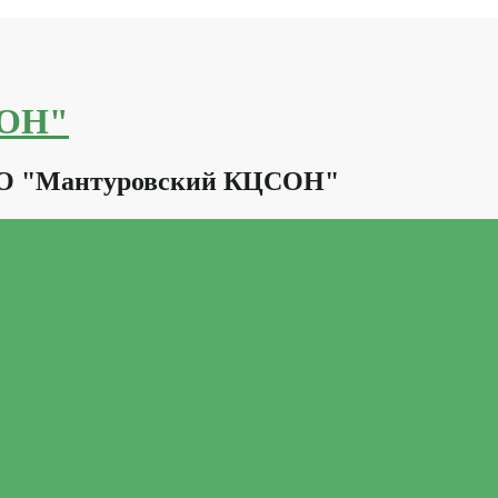
СОН"
КО "Мантуровский КЦСОН"