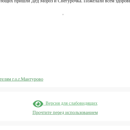
вующих пришли Дед Мороз и Снегурочка. Пожелали всем здоровья
елям г.о.г.Мантурово
Версия для слабовидящих
Прочтите перед использованием