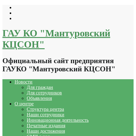
Перейти
к
содержимому
ГАУ КО "Мантуровский
КЦСОН"
Официальный сайт предприятия
ГАУКО "Мантуровский КЦСОН"
Новости
Для граждан
Для сотрудников
Объявления
О центре
Структура центра
Наши сотрудники
Инновационная деятельность
Печатные издания
Наши достижения