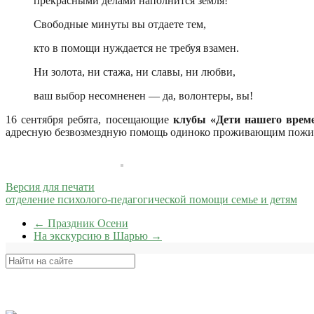
прекрасными делами наполнится земля!
Свободные минуты вы отдаете тем,
кто в помощи нуждается не требуя взамен.
Ни золота, ни стажа, ни славы, ни любви,
ваш выбор несомненен — да, волонтеры, вы!
16 сентября ребята, посещающие
клубы «Дети нашего вре
адресную безвозмездную помощь одиноко проживающим пожилы
Версия для печати
отделение психолого-педагогической помощи семье и детям
←
Праздник Осени
На экскурсию в Шарью
→
Поиск