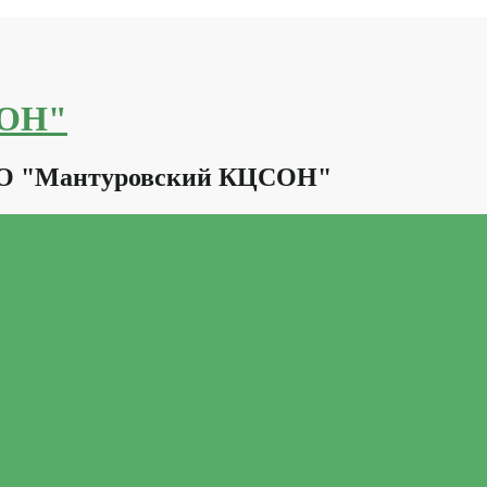
СОН"
КО "Мантуровский КЦСОН"