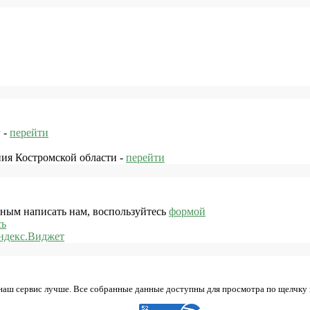
 -
перейти
ния Костромской области -
перейти
жным написать нам, воспользуйтесь
формой
сь
ндекс.Виджет
 наш сервис лучше. Все собранные данные доступны для просмотра по щелчку