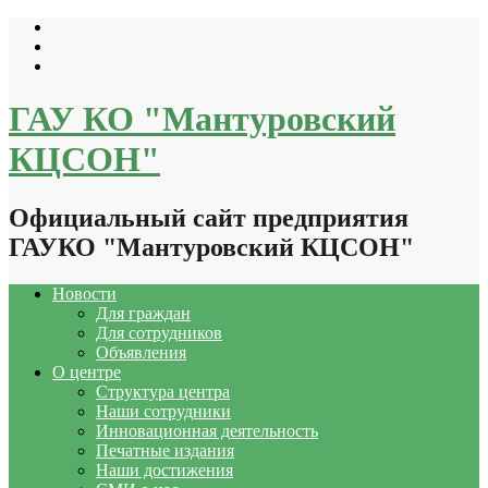
Перейти
к
содержимому
ГАУ КО "Мантуровский
КЦСОН"
Официальный сайт предприятия
ГАУКО "Мантуровский КЦСОН"
Новости
Для граждан
Для сотрудников
Объявления
О центре
Структура центра
Наши сотрудники
Инновационная деятельность
Печатные издания
Наши достижения