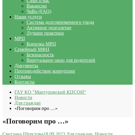
СМИ о нас
Вакансии
ЧаВо (FAQ)
Наши услуги
Система долговременного ухода
Активное долголетие
Лучшие практики
МРЦ
Копилка МРЦ
Семейный МФЦ
Безопасность
Виртуальное окно для родителей
Документы
Противодействие коррупции
Отзывы
Контакты
ГАУ КО "Мантуровский КЦСОН"
Новости
Для граждан
«Поговорим про …»
«Поговорим про …»
Светлана Шерстова
18.09.2023
Для граждан
,
Новости