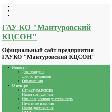
Перейти
к
содержимому
ГАУ КО "Мантуровский
КЦСОН"
Официальный сайт предприятия
ГАУКО "Мантуровский КЦСОН"
Новости
Для граждан
Для сотрудников
Объявления
О центре
Структура центра
Наши сотрудники
Инновационная деятельность
Печатные издания
Наши достижения