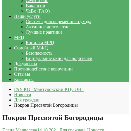
СМИ о нас
Вакансии
ЧаВо (FAQ)
Наши услуги
Система долговременного ухода
Активное долголетие
Лучшие практики
МРЦ
Копилка МРЦ
Семейный МФЦ
Безопасность
Виртуальное окно для родителей
Документы
Противодействие коррупции
Отзывы
Контакты
ГАУ КО "Мантуровский КЦСОН"
Новости
Для граждан
Покров Пресвятой Богородицы
Покров Пресвятой Богородицы
Елена Медведева
14.10.2021
Для граждан
,
Новости