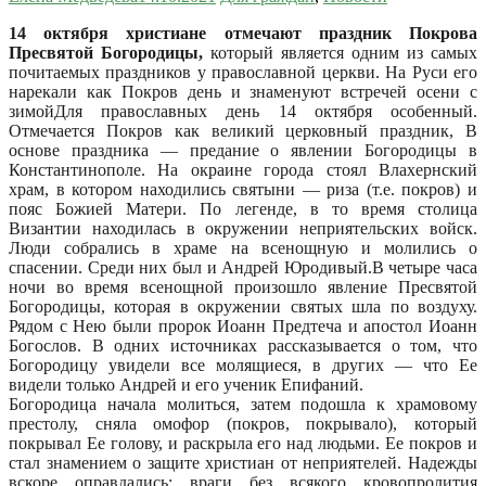
14 октября христиане отмечают праздник Покрова
Пресвятой Богородицы,
который является одним из самых
почитаемых праздников у православной церкви. На Руси его
нарекали как Покров день и знаменуют встречей осени с
зимой
Для православных день 14 октября особенный.
Отмечается Покров как великий церковный праздник, В
основе праздника — предание о явлении Богородицы в
Константинополе. На окраине города стоял Влахернский
храм, в котором находились святыни — риза (т.е. покров) и
пояс Божией Матери. По легенде, в то время столица
Византии находилась в окружении неприятельских войск.
Люди собрались в храме на всенощную и молились о
спасении. Среди них был и Андрей Юродивый.В четыре часа
ночи во время всенощной произошло явление Пресвятой
Богородицы, которая в окружении святых шла по воздуху.
Рядом с Нею были пророк Иоанн Предтеча и апостол Иоанн
Богослов. В одних источниках рассказывается о том, что
Богородицу увидели все молящиеся, в других — что Ее
видели только Андрей и его ученик Епифаний.
Богородица начала молиться, затем подошла к храмовому
престолу, сняла омофор (покров, покрывало), который
покрывал Ее голову, и раскрыла его над людьми. Ее покров и
стал знамением о защите христиан от неприятелей. Надежды
вскоре оправдались: враги без всякого кровопролития