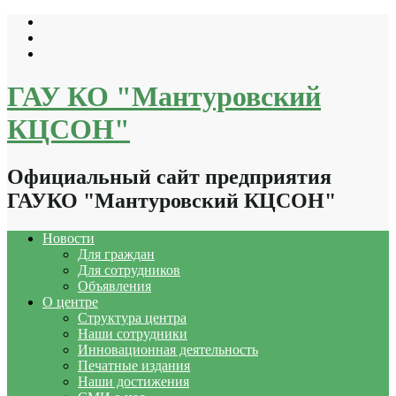
Перейти
к
содержимому
ГАУ КО "Мантуровский
КЦСОН"
Официальный сайт предприятия
ГАУКО "Мантуровский КЦСОН"
Новости
Для граждан
Для сотрудников
Объявления
О центре
Структура центра
Наши сотрудники
Инновационная деятельность
Печатные издания
Наши достижения