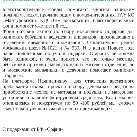
Благотворительные фонды помогают многим одиноким
пожилым людям, проживающим в домах-интернатах. ГАУ КО
«Мантуровский КЦСОН» московский благотворительный
фонд помогает уже третий год.
Фонд объявил акцию по сбору новогодних подарков для
одиноких бабушек и дедушек, и инвалидов, проживающих в
отделении временного проживания. Откликнулись ребята
московских школ №1021 и № 939. И в канун Нового года
наши подопечные получили подарки. Старость не должна
быть одинокой, и очень приятно, что не только местные
ребятишки приходят навещать наших жителей отделения, но
и московские мальчишки и девчонки помогают одиноким
старикам.
На платформе Начинания.ру для отделения временного
пребывания открыт проект по сбору денежных средств на
приобретение чехлов на матрацы и подушки из материала,
устойчивого к дезинфицирующим средствам. Если мы все
откликнемся и пожертвуем по 50 -100 рублей мы сможем
значительно улучшить жизнь наших проживающих.
С подарками от БФ «София»