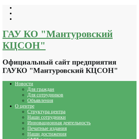
Перейти
к
содержимому
ГАУ КО "Мантуровский
КЦСОН"
Официальный сайт предприятия
ГАУКО "Мантуровский КЦСОН"
Новости
Для граждан
Для сотрудников
Объявления
О центре
Структура центра
Наши сотрудники
Инновационная деятельность
Печатные издания
Наши достижения