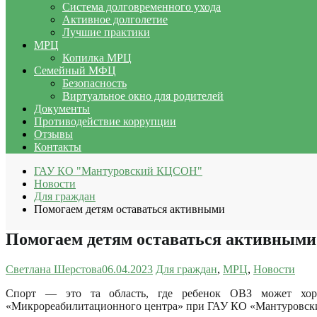
Система долговременного ухода
Активное долголетие
Лучшие практики
МРЦ
Копилка МРЦ
Семейный МФЦ
Безопасность
Виртуальное окно для родителей
Документы
Противодействие коррупции
Отзывы
Контакты
ГАУ КО "Мантуровский КЦСОН"
Новости
Для граждан
Помогаем детям оставаться активными
Помогаем детям оставаться активными
Светлана Шерстова
06.04.2023
Для граждан
,
МРЦ
,
Новости
Спорт — это та область, где ребенок ОВЗ может хор
«Микрореабилитационного центра» при ГАУ КО «Мантуровски