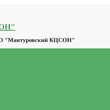
СОН"
КО "Мантуровский КЦСОН"