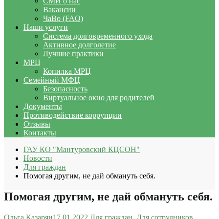
СМИ о нас
Вакансии
ЧаВо (FAQ)
Наши услуги
Система долговременного ухода
Активное долголетие
Лучшие практики
МРЦ
Копилка МРЦ
Семейный МФЦ
Безопасность
Виртуальное окно для родителей
Документы
Противодействие коррупции
Отзывы
Контакты
ГАУ КО "Мантуровский КЦСОН"
Новости
Для граждан
Помогая другим, не дай обмануть себя.
Помогая другим, не дай обмануть себя.
Ольга Казарян
17.01.2022
Для граждан
,
Для сотрудников
,