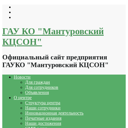
Перейти
к
содержимому
ГАУ КО "Мантуровский
КЦСОН"
Официальный сайт предприятия
ГАУКО "Мантуровский КЦСОН"
Новости
Для граждан
Для сотрудников
Объявления
О центре
Структура центра
Наши сотрудники
Инновационная деятельность
Печатные издания
Наши достижения