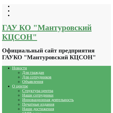
Перейти
к
содержимому
ГАУ КО "Мантуровский
КЦСОН"
Официальный сайт предприятия
ГАУКО "Мантуровский КЦСОН"
Новости
Для граждан
Для сотрудников
Объявления
О центре
Структура центра
Наши сотрудники
Инновационная деятельность
Печатные издания
Наши достижения